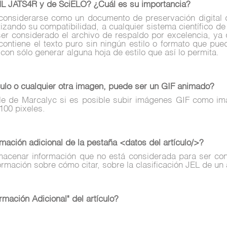
ML JATS4R y de SciELO? ¿Cuál es su importancia?
nsiderarse como un documento de preservación digital de 
izando su compatibilidad, a cualquier sistema científico de
r considerado el archivo de respaldo por excelencia, ya
ntiene el texto puro sin ningún estilo o formato que pue
o con sólo generar alguna hoja de estilo que así lo permita.
culo o cualquier otra imagen, puede ser un GIF animado?
able de Marcalyc si es posible subir imágenes GIF como im
100 pixeles.
mación adicional de la pestaña <datos del artículo/>?
macenar información que no está considerada para ser cont
rmación sobre cómo citar, sobre la clasificación JEL de un 
mación Adicional" del artículo?