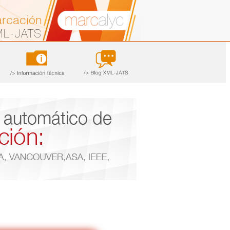
arcación
ML-JATS