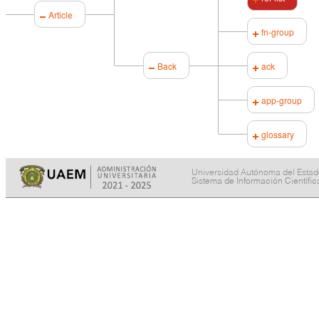
Article
fn-group
Back
ack
app-group
glossary
Universidad Autónoma del Esta
Sistema de Información Científi