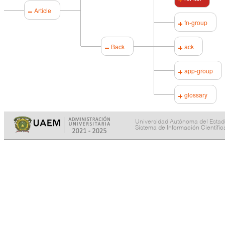
Article
fn-group
Back
ack
app-group
glossary
Universidad Autónoma del Esta
Sistema de Información Científi