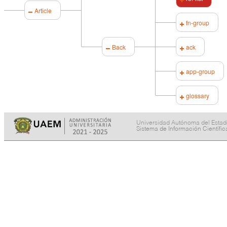
Article
fn-group
Back
ack
app-group
glossary
Universidad Autónoma del Esta
Sistema de Información Científi