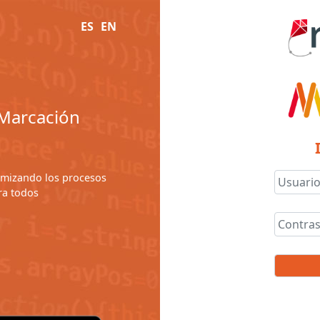
ES
EN
y Marcación
timizando los procesos
ra todos