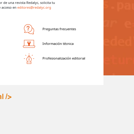
tor de una revista Redalyc,
solicita tu
e acceso en
editores@redalyc.org
Preguntas frecuentes
Información técnica
Profesionalización editorial