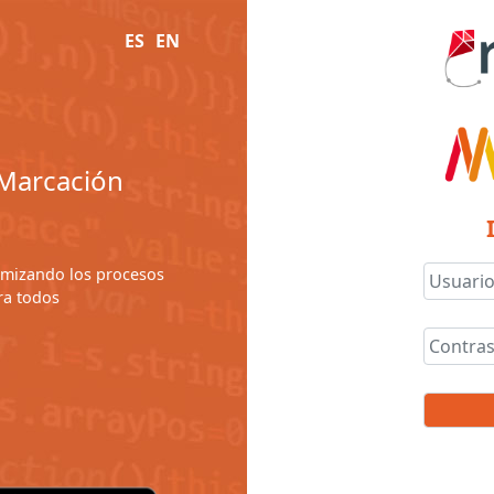
ES
EN
y Marcación
timizando los procesos
ra todos