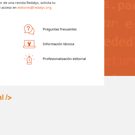
tor de una revista Redalyc,
solicita tu
e acceso en
editores@redalyc.org
Preguntas frecuentes
Información técnica
Profesionalización editorial