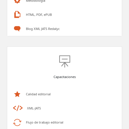
Metodología
HTML, PDF, ePUB
Blog XML JATS Redalyc
Capacitaciones
Calidad editorial
XML-JATS
Flujo de trabajo editorial